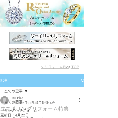
> リフォームBlog TOP
記事
全ての記事
谷口宝石
全ての記事
2023年6月21日
読了時間: 4分
立て爪リングリフォーム特集
リングへリフォーム
更新日：
4月22日