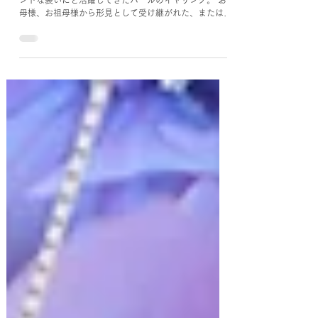
パールのイヤリング 華やいだ席に、冠婚葬祭にエレガ
ントな装いにと活躍してきたパールのイヤリング。 お
母様、お祖母様から形見として受け継がれた、またはプ
レゼントでいただいたという思い出のお品かもしれませ
んね。 時代や流行にも左右されにくく、晴れの日の出
番がある一方で、最近はジュエリーケースに待機したま
ま眠っていたりということはありませんか？ イヤリン
グですと、外出先でなくさないかと気になったり、長時
間つけると痛くなったりしますよね。そんな方におすす
めなのが、「パールのイヤリングをピアスにリフォー
ム」✨ ピアスにすることで、安心して長時間身につけ
ることができ、デザインも軽やかすっきりオシャレ度ア
ップして、身につける機会も増えることでしょう😊✨
■一番人気シンプルな一粒ピアス 一番人気のシンプル
な一粒ピアスです。長く愛用できるアイテムに✨ ■ダ
イヤモンドをプラスして可愛らしく メレダイヤがポイ
ントの可愛らしいデザイン✨耳元に上品さ華やかさをプ
ラス✨ ■軽やかフックピアス キャッチ不要😊✨ 耳元で
やさしく揺れる今っぽフックタイプはいかが✨ ■お洒
落な