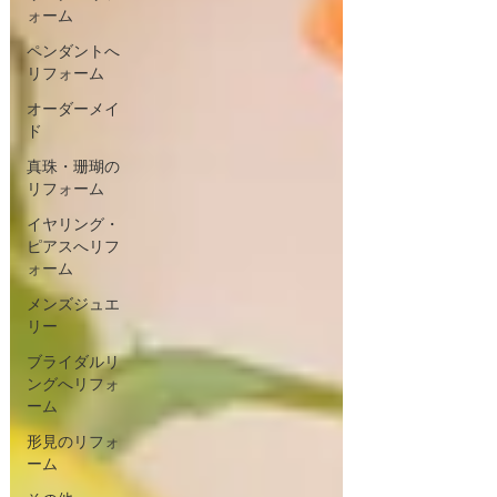
ォーム
ペンダントへ
リフォーム
オーダーメイ
ド
真珠・珊瑚の
リフォーム
イヤリング・
ピアスへリフ
ォーム
メンズジュエ
リー
ブライダルリ
ングへリフォ
ーム
形見のリフォ
ーム