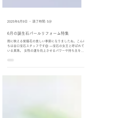
2025年6月9日
読了時間: 5分
6月の誕生石パールリフォーム特集
雨に映える紫陽花の美しい季節になりましたね。こんに
ちは谷口宝石スタッフです😊 ―宝石の女王と呼ばれて
いる真珠。 女性の運を向上させるパワーや持ち主を守
る厄除けの力が宿る宝石です。最近は海外でも人気の真
珠ですが、当店においてもアコヤパールは外国人に人気
のお土産になっています。 今回は「6月の誕生石パール
リフォーム特集」です✨ お家に眠っていたパールのジ
ュエリーが美しく生まれ変わった姿をご紹介しますね。
■縦長ラインのプラチナ枠で囲って before 最初のお客
様は今はお使いになられなくなったパールのリングをお
持ち込みいただきました。 大きめのパールリングは日
常では使いにくく出番も少ないですね。普段使いできる