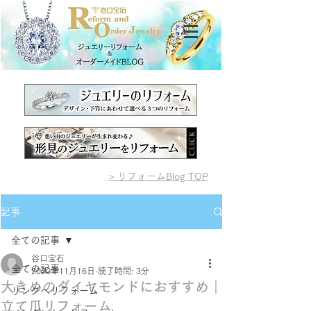
> リフォームBlog TOP
記事
全ての記事
谷口宝石
全ての記事
2020年11月16日
読了時間: 3分
大きめのダイヤモンドにおすすめ｜
リングへリフォーム
立て爪リフォーム