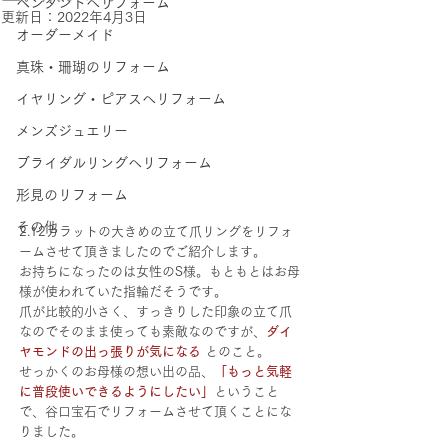
ペンダントへリフォーム
更新日：
2022年4月3日
オーダーメイド
真珠・珊瑚のリフォーム
イヤリング・ピアスへリフォーム
メンズジュエリー
ブライダルリングへリフォーム
形見のリフォーム
その他
2.12カラットの大きめの立て爪リングをリフォ
ームさせて頂きましたのでご紹介します。
お持ちになったのは女性のS様。もともとはお母
様が使われていた指輪だそうです。
爪が比較的小さく、すっきりした印象の立て爪
なのでそのまま使っても素敵なのですが、
ダイ
ヤモンドの出っ張りが気になる 
とのこと。
せっかくのお母様の想い出の品、
「もっと気軽
に普段使いできるようにしたい」
ということ
で、谷口宝石でリフォームさせて頂くことにな
りました。