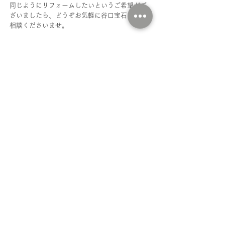
同じようにリフォームしたいというご希望がご
ざいましたら、どうぞお気軽に谷口宝石までご
相談くださいませ。
■谷口宝石｜リフォームのご案内 
https://www.taniguchi-houseki.com/reform
■谷口宝石｜リフォームに関するお問い合わせ
https://www.taniguchi-houseki.com/form
■谷口宝石｜ご予約はこちら
https://www.taniguchi-houseki.com/book-online
ダイヤモンド
ブライダルリングへリフォーム