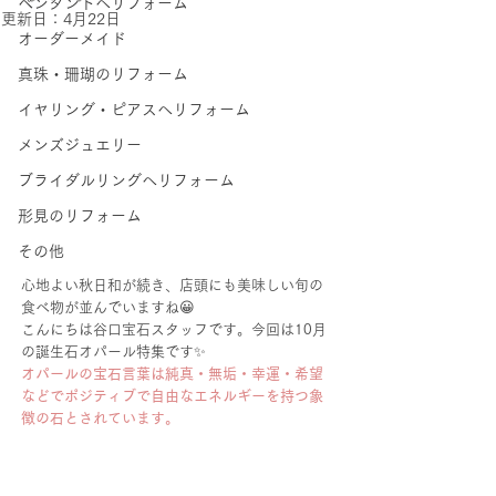
ペンダントへリフォーム
更新日：
4月22日
オーダーメイド
真珠・珊瑚のリフォーム
イヤリング・ピアスへリフォーム
メンズジュエリー
ブライダルリングへリフォーム
形見のリフォーム
その他
心地よい秋日和が続き、店頭にも美味しい旬の
食べ物が並んでいますね😀
こんにちは谷口宝石スタッフです。今回は10月
の誕生石オパール特集です✨
オパールの宝石言葉は純真・無垢・幸運・希望
などでポジティブで自由なエネルギーを持つ象
徴の石とされています。