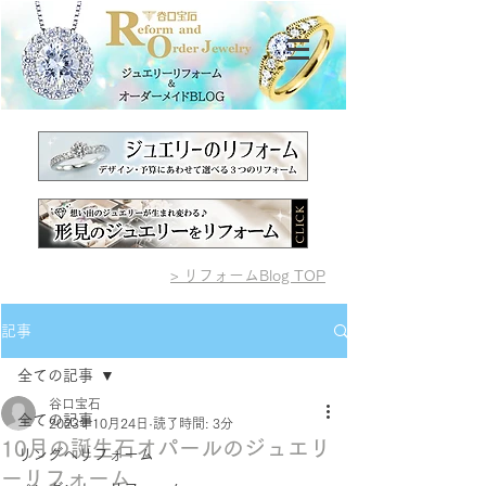
> リフォームBlog TOP
記事
全ての記事
谷口宝石
全ての記事
2023年10月24日
読了時間: 3分
10月の誕生石オパールのジュエリ
リングへリフォーム
ーリフォーム