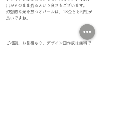
出がそのまま残るという良さもございます。
幻想的な光を放つオパールは、18金とも相性が
良いですね。
ご相談、お見積もり、デザイン画作成は無料で
おこなっております。
理想のジュエリーを作りたい、出番がなくタン
スに眠っているジュエリーなどございました
ら、ぜひお気軽にご相談ください。
■ 谷口宝石｜オーダーメイドのご案内
■谷口宝石｜ご予約はこちら　
https://www.taniguchi-houseki.com/book-
online
※日程がお決まりの方は、ぜひご予約の上、ご
来店ください。混雑時は
ご予約のお客様優先
と